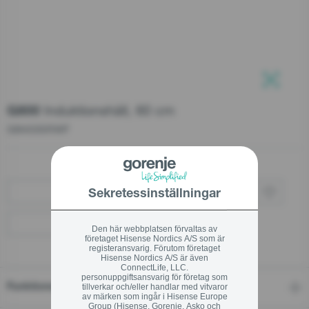
Support efter köp
Beställ servicereparation
Stäng
Stäng
Reservdelar
Induktionshäll, 60 cm
Teknisk Support
G800
GI6433SRWF
Call center
+46 40 668 831 9
Sekretessinställningar
Köp via återförsäljare
Hitta en återförsäljare
Den här webbplatsen förvaltas av
företaget Hisense Nordics A/S som är
Stäng
registeransvarig. Förutom företaget
Hisense Nordics A/S är även
ConnectLife, LLC.
personuppgiftsansvarig för företag som
tillverkar och/eller handlar med vitvaror
Funktioner
av märken som ingår i Hisense Europe
Group (Hisense, Gorenje, Asko och