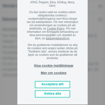
ATAG, Pelgrim, Etna, Körting, Mora,
Upo).
Teknisk information
Du kan ändra valet av cookies (utom
obligatoriska cookies) i
cookieinställningarna som finns längst
Dokument
ner på webbplatsen. För mer information
om användningen av cookies på vår
webbsida, se
Cookie Policy
. För mer
Ansvarig person för EU
information om företagets behandling av
Den ekonomiska aktören som ansvarar för denna produkt är
dina personuppgifter och skyddet av
dem, se
dataskyddspolicyn
.
belägen i EU:
Om du godkänner installationen av alla
Gorenje gospodinjski aparati, d.o.o
de cookies som anges nedan, klicka på
"Godkänn alla", annars markerar du de
Partizanska cesta 12, 3320 Velenje, SI
typer av cookies som du godkänner att
info@gorenje.com
använda.
Du kan också hitta den ekonomiska aktören som ansvarar för
Visa cookie-inställningar
produkten på själva produkten, på dess förpackning eller i ett
Mer om cookies
dokument som medföljer produkten.
Acceptera allt
Avvisa alla
Relaterade produkter