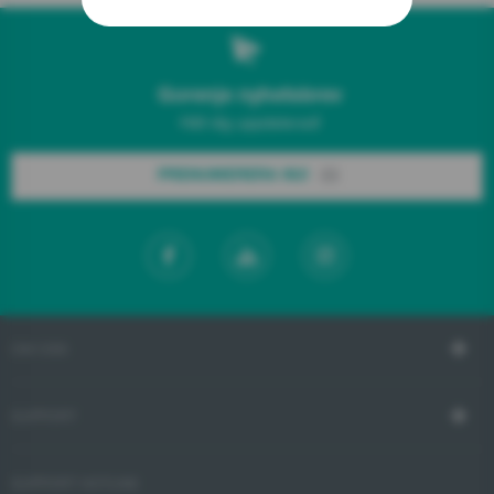
Gorenje nyhetsbrev
Håll dig uppdaterad!
PRENUMERERA NU!
OM OSS
SUPPORT
SUPPORT HOTLINE