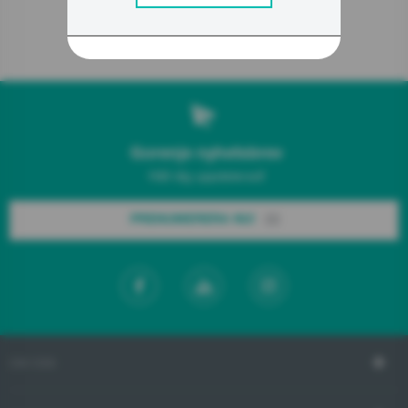
Relaterade produkter
Gorenje nyhetsbrev
Håll dig uppdaterad!
PRENUMERERA NU!
OM OSS