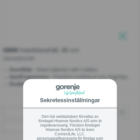
Support efter köp
Beställ servicereparation
Stäng
Stäng
Reservdelar
Induktionshäll, 60 cm
Teknisk Support
G600
GI6442BSCWF
Call center
- Direct selection with 4 sliders
ZoneSlide
+46 40 668 831 9
- Precision cooking at your fingertips.
AutoProgrammes
- Cook with extra space
Double FlexArea
Sekretessinställningar
Stäng
Köp via återförsäljare
Den här webbplatsen förvaltas av
företaget Hisense Nordics A/S som är
registeransvarig. Förutom företaget
Hitta en återförsäljare
Hisense Nordics A/S är även
ConnectLife, LLC.
personuppgiftsansvarig för företag som