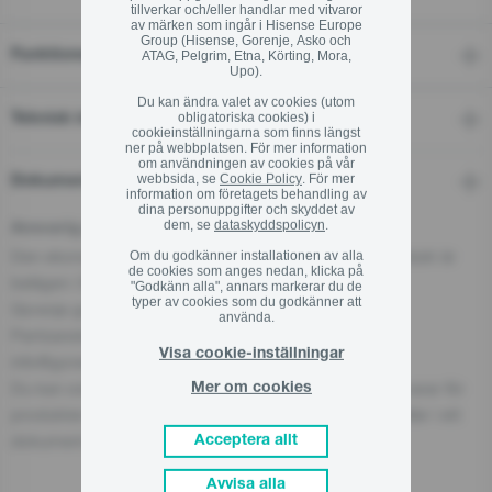
tillverkar och/eller handlar med vitvaror
av märken som ingår i Hisense Europe
Group (Hisense, Gorenje, Asko och
Funktioner
ATAG, Pelgrim, Etna, Körting, Mora,
Upo).
Du kan ändra valet av cookies (utom
obligatoriska cookies) i
Teknisk information
cookieinställningarna som finns längst
ner på webbplatsen. För mer information
om användningen av cookies på vår
webbsida, se
Cookie Policy
. För mer
Dokument
information om företagets behandling av
dina personuppgifter och skyddet av
dem, se
dataskyddspolicyn
.
Ansvarig person för EU
Den ekonomiska aktören som ansvarar för denna produkt är
Om du godkänner installationen av alla
de cookies som anges nedan, klicka på
belägen i EU:
"Godkänn alla", annars markerar du de
typer av cookies som du godkänner att
Gorenje gospodinjski aparati, d.o.o
använda.
Partizanska cesta 12, 3320 Velenje, SI
Visa cookie-inställningar
info@gorenje.com
Du kan också hitta den ekonomiska aktören som ansvarar för
Mer om cookies
produkten på själva produkten, på dess förpackning eller i ett
dokument som medföljer produkten.
Acceptera allt
Avvisa alla