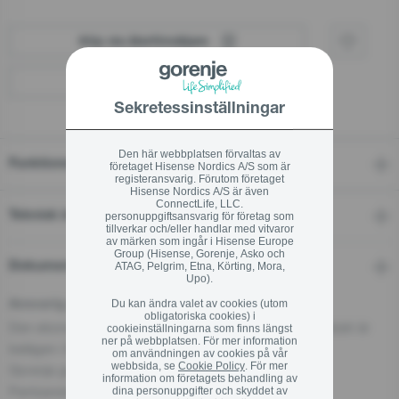
Köp via återförsäljare
Hitta en återförsäljare
Sekretessinställningar
Den här webbplatsen förvaltas av
Funktioner
företaget Hisense Nordics A/S som är
registeransvarig. Förutom företaget
Hisense Nordics A/S är även
ConnectLife, LLC.
Teknisk information
personuppgiftsansvarig för företag som
tillverkar och/eller handlar med vitvaror
av märken som ingår i Hisense Europe
Group (Hisense, Gorenje, Asko och
ATAG, Pelgrim, Etna, Körting, Mora,
Dokument
Upo).
Du kan ändra valet av cookies (utom
Ansvarig person för EU
obligatoriska cookies) i
Den ekonomiska aktören som ansvarar för denna produkt är
cookieinställningarna som finns längst
ner på webbplatsen. För mer information
belägen i EU:
om användningen av cookies på vår
webbsida, se
Cookie Policy
. För mer
Gorenje gospodinjski aparati, d.o.o
information om företagets behandling av
Partizanska cesta 12, 3320 Velenje, SI
dina personuppgifter och skyddet av