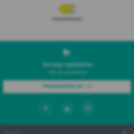
Produktdeklaration
Gorenje nyhetsbrev
Håll dig uppdaterad!
PRENUMERERA NU!
OM OSS