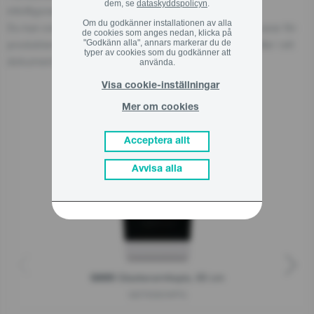
dem, se
dataskyddspolicyn
.
info@gorenje.com
Om du godkänner installationen av alla
Du kan också hitta den ekonomiska aktören som ansvarar för
de cookies som anges nedan, klicka på
"Godkänn alla", annars markerar du de
produkten på själva produkten, på dess förpackning eller i ett
typer av cookies som du godkänner att
dokument som medföljer produkten.
använda.
Visa cookie-inställningar
Mer om cookies
Relaterade produkter
Acceptera allt
Avvisa alla
Glaskeramikspis, 60 cm
G600
GEIT6D63WPG