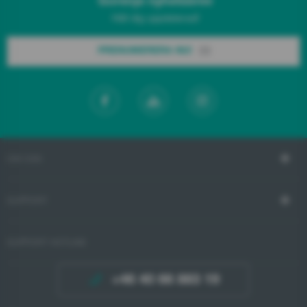
Gorenje nyhetsbrev
Håll dig uppdaterad!
PRENUMERERA NU!
OM OSS
SUPPORT
SUPPORT HOTLINE
+46 40 66 883 19