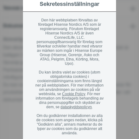
Sekretessinställningar
Teknisk information
Den här webbplatsen förvaltas av
företaget Hisense Nordics A/S som är
Dokument
registeransvarig. Förutom företaget
Hisense Nordics A/S är även
ConnectLife, LLC.
Ansvarig person för EU
personuppgiftsansvarig för företag som
tillverkar och/eller handlar med vitvaror
Den ekonomiska aktören som ansvarar för denna produkt är
av märken som ingår i Hisense Europe
belägen i EU:
Group (Hisense, Gorenje, Asko och
ATAG, Pelgrim, Etna, Körting, Mora,
Gorenje gospodinjski aparati, d.o.o
Upo).
Partizanska cesta 12, 3320 Velenje, SI
Du kan ändra valet av cookies (utom
info@gorenje.com
obligatoriska cookies) i
cookieinställningarna som finns längst
Du kan också hitta den ekonomiska aktören som ansvarar för
ner på webbplatsen. För mer information
om användningen av cookies på vår
produkten på själva produkten, på dess förpackning eller i ett
webbsida, se
Cookie Policy
. För mer
information om företagets behandling av
dokument som medföljer produkten.
dina personuppgifter och skyddet av
dem, se
dataskyddspolicyn
.
Om du godkänner installationen av alla
de cookies som anges nedan, klicka på
"Godkänn alla", annars markerar du de
Relaterade produkter
typer av cookies som du godkänner att
använda.