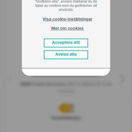
"Godkänn alla", annars markerar du de
typer av cookies som du godkänner att
använda.
Relaterade produkter
Visa cookie-inställningar
Mer om cookies
Acceptera allt
Avvisa alla
Fristående frysbox, 84.7 x 164.6 x 71.7 cm
G600
FH50EAW
Produktdeklaration