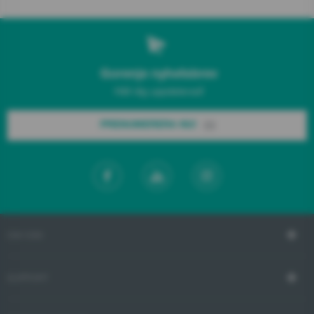
Gorenje nyhetsbrev
Håll dig uppdaterad!
PRENUMERERA NU!
OM OSS
SUPPORT