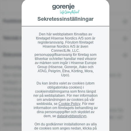
Sekretessinställningar
Funktioner
Den här webbplatsen förvaltas av
företaget Hisense Nordics A/S som är
Teknisk information
registeransvarig. Förutom företaget
Hisense Nordics A/S är även
ConnectLife, LLC.
personuppgiftsansvarig för företag som
Dokument
tillverkar och/eller handlar med vitvaror
av märken som ingår i Hisense Europe
Group (Hisense, Gorenje, Asko och
Ansvarig person för EU
ATAG, Pelgrim, Etna, Körting, Mora,
Den ekonomiska aktören som ansvarar för denna produkt är
Upo).
belägen i EU:
Du kan ändra valet av cookies (utom
obligatoriska cookies) i
Gorenje gospodinjski aparati, d.o.o
cookieinställningarna som finns längst
Partizanska cesta 12, 3320 Velenje, SI
ner på webbplatsen. För mer information
om användningen av cookies på vår
info@gorenje.com
webbsida, se
Cookie Policy
. För mer
information om företagets behandling av
Du kan också hitta den ekonomiska aktören som ansvarar för
dina personuppgifter och skyddet av
dem, se
dataskyddspolicyn
.
produkten på själva produkten, på dess förpackning eller i ett
dokument som medföljer produkten.
Om du godkänner installationen av alla
de cookies som anges nedan, klicka på